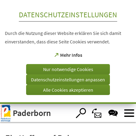
Inhalt anspringen
DATENSCHUTZEINSTELLUNGEN
Durch die Nutzung dieser Website erklären Sie sich damit
einverstanden, dass diese Seite Cookies verwendet.
(Öffnet
Mehr Infos
in
einem
Nur notwendige Cookies
neuen
Tab)
Datenschutzeinstellungen anpassen
Alle Cookies akzeptieren
Visuelle
Paderborn
Assistenzsoftware
öffnen.