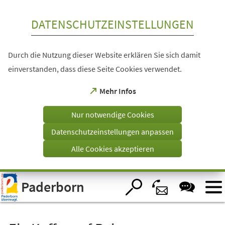
Inhalt anspringen
DATENSCHUTZEINSTELLUNGEN
Durch die Nutzung dieser Website erklären Sie sich damit
einverstanden, dass diese Seite Cookies verwendet.
(Öffnet
Mehr Infos
in
einem
Nur notwendige Cookies
neuen
Tab)
Datenschutzeinstellungen anpassen
Alle Cookies akzeptieren
Visuelle
Paderborn
Assistenzsoftware
öffnen.