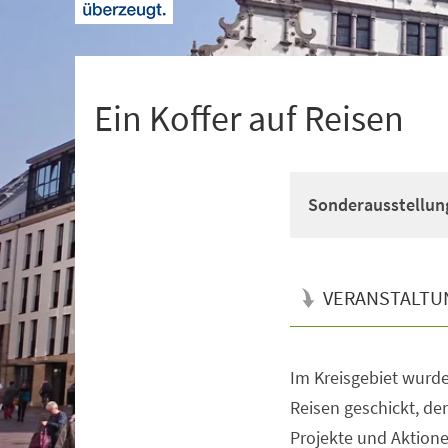
+
1
Ein Koffer auf Reisen
Sonderausstellun
VERANSTALTU
Im Kreisgebiet wurde 
Veranstaltungsinformationen
Reisen geschickt, d
Projekte und Aktion