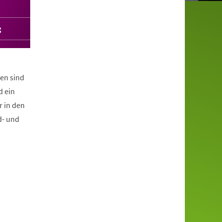
g
en sind
d ein
r in den
d- und