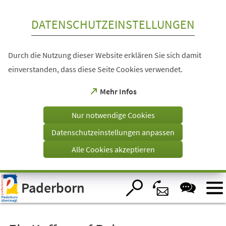
Inhalt anspringen
DATENSCHUTZEINSTELLUNGEN
Durch die Nutzung dieser Website erklären Sie sich damit
einverstanden, dass diese Seite Cookies verwendet.
(Öffnet
Mehr Infos
in
einem
Nur notwendige Cookies
neuen
Tab)
Datenschutzeinstellungen anpassen
Alle Cookies akzeptieren
Visuelle
Paderborn
Assistenzsoftware
öffnen.