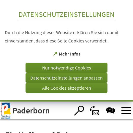
Inhalt anspringen
DATENSCHUTZEINSTELLUNGEN
Durch die Nutzung dieser Website erklären Sie sich damit
einverstanden, dass diese Seite Cookies verwendet.
(Öffnet
Mehr Infos
in
einem
Nur notwendige Cookies
neuen
Tab)
Datenschutzeinstellungen anpassen
Alle Cookies akzeptieren
Visuelle
Paderborn
Assistenzsoftware
öffnen.