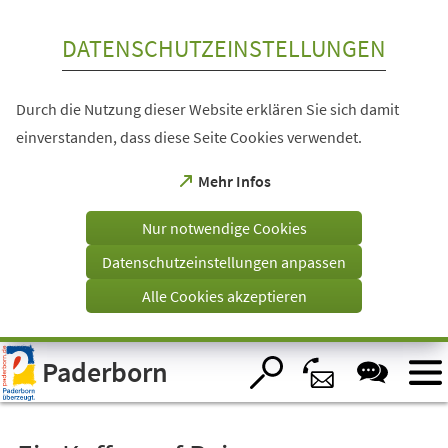
Inhalt anspringen
DATENSCHUTZEINSTELLUNGEN
Durch die Nutzung dieser Website erklären Sie sich damit
einverstanden, dass diese Seite Cookies verwendet.
(Öffnet
Mehr Infos
in
einem
Nur notwendige Cookies
neuen
Tab)
Datenschutzeinstellungen anpassen
Alle Cookies akzeptieren
Visuelle
Paderborn
Assistenzsoftware
öffnen.