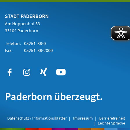
einem
neuen
Tab)
STADT PADERBORN
Am Hoppenhof 33
33104 Paderborn
Telefon:
05251 88-0
Fax:
05251 88-2000
Paderborn überzeugt.
Datenschutz / Informationsblätter
Impressum
Barrierefreiheit
Leichte Sprache