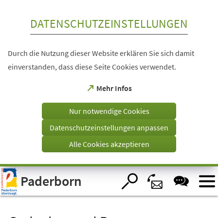
Inhalt anspringen
DATENSCHUTZEINSTELLUNGEN
Durch die Nutzung dieser Website erklären Sie sich damit
einverstanden, dass diese Seite Cookies verwendet.
(Öffnet
Mehr Infos
in
einem
Nur notwendige Cookies
neuen
Tab)
Datenschutzeinstellungen anpassen
Alle Cookies akzeptieren
Visuelle
Paderborn
Assistenzsoftware
öffnen.