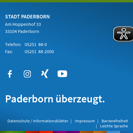
einem
neuen
Tab)
STADT PADERBORN
Am Hoppenhof 33
33104 Paderborn
Telefon:
05251 88-0
Fax:
05251 88-2000
Paderborn überzeugt.
Datenschutz / Informationsblätter
Impressum
Barrierefreiheit
Leichte Sprache