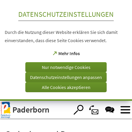
Inhalt anspringen
DATENSCHUTZEINSTELLUNGEN
Durch die Nutzung dieser Website erklären Sie sich damit
einverstanden, dass diese Seite Cookies verwendet.
(Öffnet
Mehr Infos
in
einem
Nur notwendige Cookies
neuen
Tab)
Datenschutzeinstellungen anpassen
Alle Cookies akzeptieren
Visuelle
Paderborn
Assistenzsoftware
öffnen.