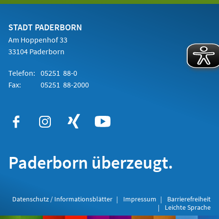
einem
neuen
Tab)
STADT PADERBORN
Am Hoppenhof 33
33104 Paderborn
Telefon:
05251 88-0
Fax:
05251 88-2000
Paderborn überzeugt.
Datenschutz / Informationsblätter
Impressum
Barrierefreiheit
Leichte Sprache