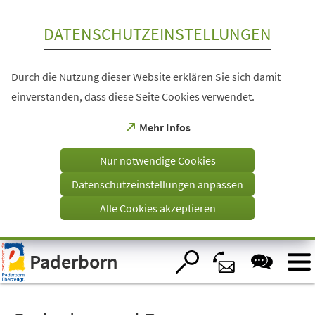
Inhalt anspringen
DATENSCHUTZEINSTELLUNGEN
Durch die Nutzung dieser Website erklären Sie sich damit
einverstanden, dass diese Seite Cookies verwendet.
(Öffnet
Mehr Infos
in
einem
Nur notwendige Cookies
neuen
Tab)
Datenschutzeinstellungen anpassen
Alle Cookies akzeptieren
Visuelle
Paderborn
Assistenzsoftware
öffnen.