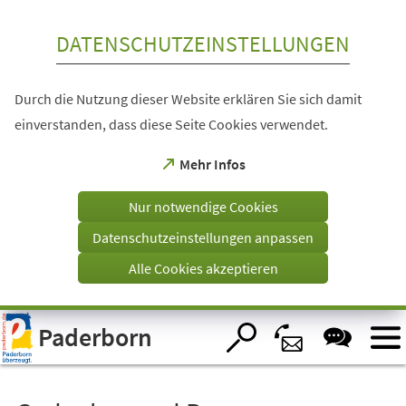
Inhalt anspringen
DATENSCHUTZEINSTELLUNGEN
Durch die Nutzung dieser Website erklären Sie sich damit
einverstanden, dass diese Seite Cookies verwendet.
(Öffnet
Mehr Infos
in
einem
Nur notwendige Cookies
neuen
Tab)
Datenschutzeinstellungen anpassen
Alle Cookies akzeptieren
Visuelle
Paderborn
Assistenzsoftware
öffnen.