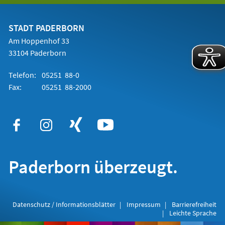
einem
neuen
Tab)
STADT PADERBORN
Am Hoppenhof 33
33104 Paderborn
Telefon:
05251 88-0
Fax:
05251 88-2000
Paderborn überzeugt.
Datenschutz / Informationsblätter
Impressum
Barrierefreiheit
Leichte Sprache