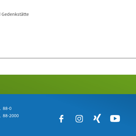
d Gedenkstätte
 88-0
 88-2000