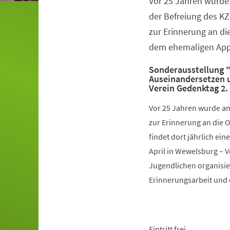
Vor 25 Jahren wurde 
Veranstaltungsinformationen
der Befreiung des K
zur Erinnerung an di
dem ehemaligen Appe
Sonderausstellung 
Auseinandersetzen u
Verein Gedenktag 2.
Vor 25 Jahren wurde am
zur Erinnerung an die 
findet dort jährlich ei
April in Wewelsburg – 
Jugendlichen organisiert
Erinnerungsarbeit und 
Eintritt frei