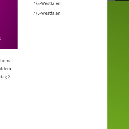
775-Westfalen
775-Westfalen
g
Mahnmal
eitdem
tag 2.