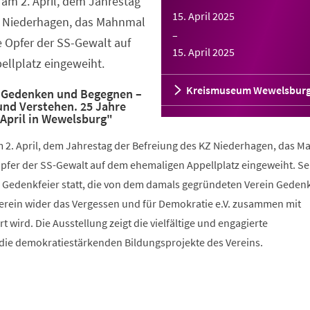
am 2. April, dem Jahrestag
15. April 2025
Z Niederhagen, das Mahnmal
–
e Opfer der SS-Gewalt auf
15. April 2025
llplatz eingeweiht.
Kreismuseum Wewelsbur
"Gedenken und Begegnen –
nd Verstehen. 25 Jahre
 April in Wewelsburg"
 2. April, dem Jahrestag der Befreiung des KZ Niederhagen, das 
Opfer der SS-Gewalt auf dem ehemaligen Appellplatz eingeweiht. S
ne Gedenkfeier statt, die von dem damals gegründeten Verein Gedenk
Verein wider das Vergessen und für Demokratie e.V. zusammen mit
 wird. Die Ausstellung zeigt die vielfältige und engagierte
die demokratiestärkenden Bildungsprojekte des Vereins.