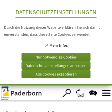
Inhalt anspringen
DATENSCHUTZEINSTELLUNGEN
Durch die Nutzung dieser Website erklären Sie sich damit
einverstanden, dass diese Seite Cookies verwendet.
(Öffnet
Mehr Infos
in
einem
Nur notwendige Cookies
neuen
Tab)
Datenschutzeinstellungen anpassen
Alle Cookies akzeptieren
Visuelle
Paderborn
Assistenzsoftware
öffnen.