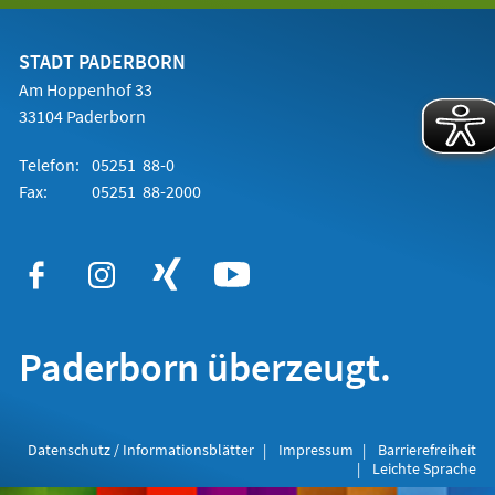
einem
neuen
Tab)
STADT PADERBORN
Am Hoppenhof 33
33104 Paderborn
Telefon:
05251 88-0
Fax:
05251 88-2000
Paderborn überzeugt.
Datenschutz / Informationsblätter
Impressum
Barrierefreiheit
Leichte Sprache