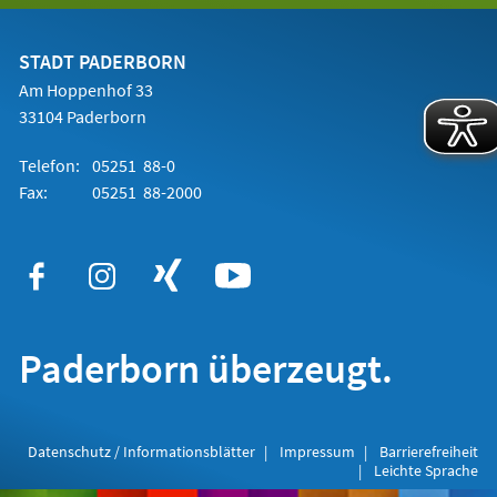
einem
neuen
Tab)
STADT PADERBORN
Am Hoppenhof 33
33104 Paderborn
Telefon:
05251 88-0
Fax:
05251 88-2000
Paderborn überzeugt.
Datenschutz / Informationsblätter
Impressum
Barrierefreiheit
Leichte Sprache