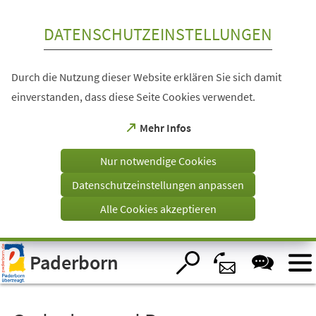
Inhalt anspringen
DATENSCHUTZEINSTELLUNGEN
Durch die Nutzung dieser Website erklären Sie sich damit
einverstanden, dass diese Seite Cookies verwendet.
(Öffnet
Mehr Infos
in
einem
Nur notwendige Cookies
neuen
Tab)
Datenschutzeinstellungen anpassen
Alle Cookies akzeptieren
Visuelle
Paderborn
Assistenzsoftware
öffnen.