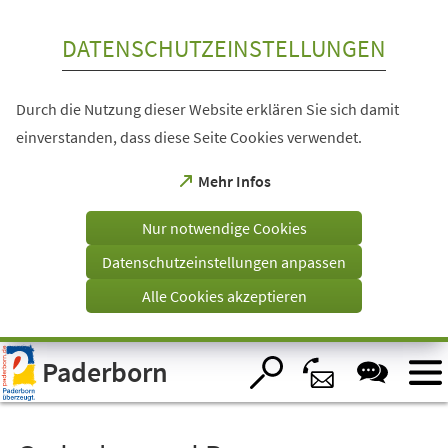
Inhalt anspringen
DATENSCHUTZEINSTELLUNGEN
Durch die Nutzung dieser Website erklären Sie sich damit
einverstanden, dass diese Seite Cookies verwendet.
(Öffnet
Mehr Infos
in
einem
Nur notwendige Cookies
neuen
Tab)
Datenschutzeinstellungen anpassen
Alle Cookies akzeptieren
Visuelle
Paderborn
Assistenzsoftware
öffnen.