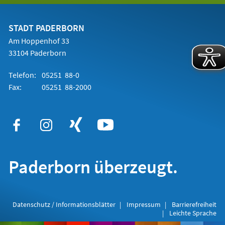
einem
neuen
Tab)
STADT PADERBORN
Am Hoppenhof 33
33104 Paderborn
Telefon:
05251 88-0
Fax:
05251 88-2000
Paderborn überzeugt.
Datenschutz / Informationsblätter
Impressum
Barrierefreiheit
Leichte Sprache