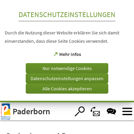
Inhalt anspringen
DATENSCHUTZEINSTELLUNGEN
Durch die Nutzung dieser Website erklären Sie sich damit
einverstanden, dass diese Seite Cookies verwendet.
(Öffnet
Mehr Infos
in
einem
Nur notwendige Cookies
neuen
Tab)
Datenschutzeinstellungen anpassen
Alle Cookies akzeptieren
Visuelle
Paderborn
Assistenzsoftware
öffnen.