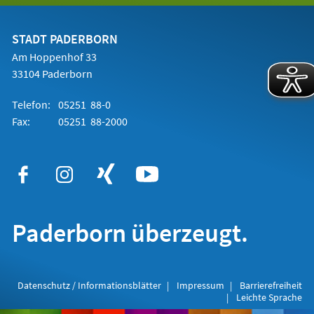
einem
neuen
Tab)
STADT PADERBORN
Am Hoppenhof 33
33104 Paderborn
Telefon:
05251 88-0
Fax:
05251 88-2000
Paderborn überzeugt.
Datenschutz / Informationsblätter
Impressum
Barrierefreiheit
Leichte Sprache