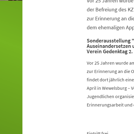
Vor 25 Jahren wurde 
Veranstaltungsinformationen
der Befreiung des K
zur Erinnerung an di
dem ehemaligen Appe
Sonderausstellung 
Auseinandersetzen u
Verein Gedenktag 2.
Vor 25 Jahren wurde am
zur Erinnerung an die 
findet dort jährlich ei
April in Wewelsburg – 
Jugendlichen organisiert
Erinnerungsarbeit und 
Eintritt frei