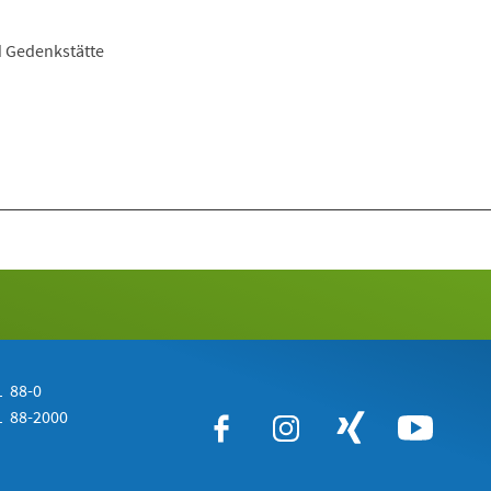
d Gedenkstätte
 88-0
 88-2000