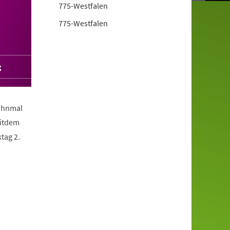
775-Westfalen
775-Westfalen
g
Mahnmal
eitdem
tag 2.