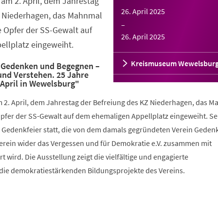
am 2. April, dem Jahrestag
26. April 2025
Z Niederhagen, das Mahnmal
–
e Opfer der SS-Gewalt auf
26. April 2025
llplatz eingeweiht.
Kreismuseum Wewelsbur
"Gedenken und Begegnen –
nd Verstehen. 25 Jahre
 April in Wewelsburg"
 2. April, dem Jahrestag der Befreiung des KZ Niederhagen, das 
Opfer der SS-Gewalt auf dem ehemaligen Appellplatz eingeweiht. S
ne Gedenkfeier statt, die von dem damals gegründeten Verein Gedenk
Verein wider das Vergessen und für Demokratie e.V. zusammen mit
 wird. Die Ausstellung zeigt die vielfältige und engagierte
die demokratiestärkenden Bildungsprojekte des Vereins.