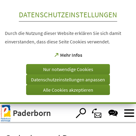
Inhalt anspringen
DATENSCHUTZEINSTELLUNGEN
Durch die Nutzung dieser Website erklären Sie sich damit
einverstanden, dass diese Seite Cookies verwendet.
(Öffnet
Mehr Infos
in
einem
Nur notwendige Cookies
neuen
Tab)
Datenschutzeinstellungen anpassen
Alle Cookies akzeptieren
Visuelle
Paderborn
Assistenzsoftware
öffnen.