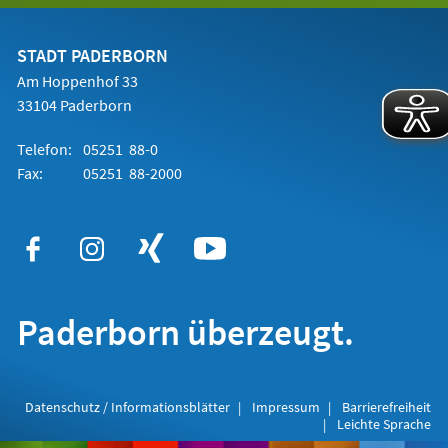
einem
neuen
Tab)
STADT PADERBORN
Am Hoppenhof 33
33104 Paderborn
Telefon:
05251 88-0
Fax:
05251 88-2000
Paderborn überzeugt.
Datenschutz / Informationsblätter
Impressum
Barrierefreiheit
Leichte Sprache