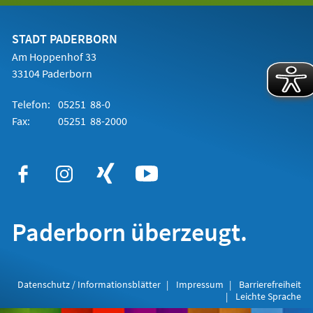
einem
neuen
Tab)
STADT PADERBORN
Am Hoppenhof 33
33104 Paderborn
Telefon:
05251 88-0
Fax:
05251 88-2000
Paderborn überzeugt.
Datenschutz / Informationsblätter
Impressum
Barrierefreiheit
Leichte Sprache