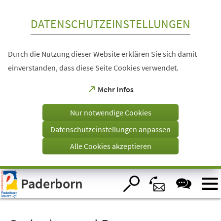
Inhalt anspringen
DATENSCHUTZEINSTELLUNGEN
Durch die Nutzung dieser Website erklären Sie sich damit
einverstanden, dass diese Seite Cookies verwendet.
(Öffnet
Mehr Infos
in
einem
Nur notwendige Cookies
neuen
Tab)
Datenschutzeinstellungen anpassen
Alle Cookies akzeptieren
Visuelle
Paderborn
Assistenzsoftware
öffnen.