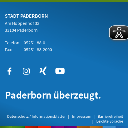
einem
neuen
Tab)
STADT PADERBORN
Am Hoppenhof 33
33104 Paderborn
Telefon:
05251 88-0
Fax:
05251 88-2000
Paderborn überzeugt.
Datenschutz / Informationsblätter
Impressum
Barrierefreiheit
Leichte Sprache