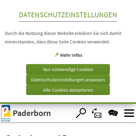
Inhalt anspringen
DATENSCHUTZEINSTELLUNGEN
Durch die Nutzung dieser Website erklären Sie sich damit
einverstanden, dass diese Seite Cookies verwendet.
(Öffnet
Mehr Infos
in
einem
Nur notwendige Cookies
neuen
Tab)
Datenschutzeinstellungen anpassen
Alle Cookies akzeptieren
Visuelle
Paderborn
Assistenzsoftware
öffnen.