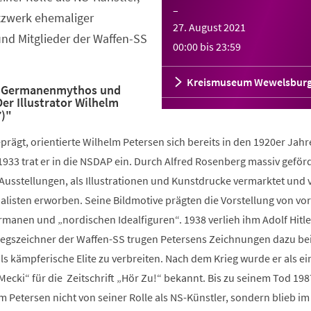
–
tzwerk ehemaliger
27. August 2021
und Mitglieder der Waffen-SS
00:00
bis
23:59
Kreismuseum Wewelsbur
 "Germanenmythos und
er Illustrator Wilhelm
)"
prägt, orientierte Wilhelm Petersen sich bereits in den 1920er Jahr
1933 trat er in die NSDAP ein. Durch Alfred Rosenberg massiv geförd
Ausstellungen, als Illustrationen und Kunstdrucke vermarktet und 
alisten erworben. Seine Bildmotive prägten die Vorstellung von vo
rmanen und „nordischen Idealfiguren“. 1938 verlieh ihm Adolf Hitl
Kriegszeichner der Waffen-SS trugen Petersens Zeichnungen dazu be
s kämpferische Elite zu verbreiten. Nach dem Krieg wurde er als ei
„Mecki“ für die Zeitschrift „Hör Zu!“ bekannt. Bis zu seinem Tod 198
lm Petersen nicht von seiner Rolle als NS-Künstler, sondern blieb im