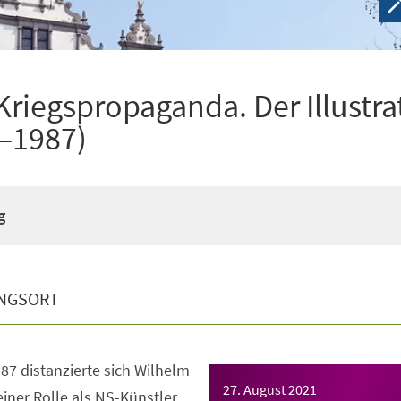
iegspropaganda. Der Illustra
0–1987)
g
NGSORT
87 distanzierte sich Wilhelm
27. August 2021
iner Rolle als NS-Künstler,