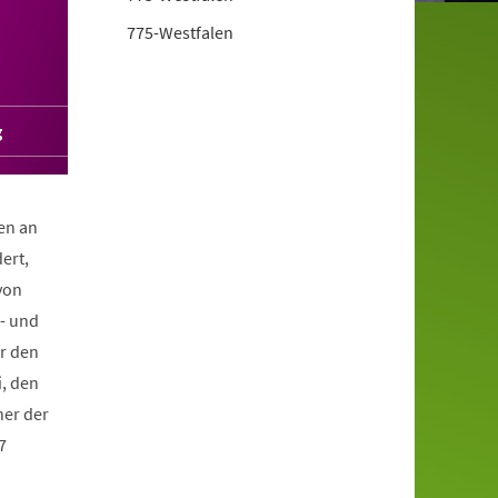
775-Westfalen
g
en an
ert,
von
r- und
er den
i, den
ner der
7