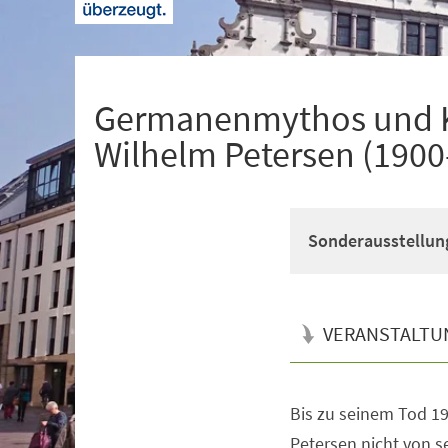
+
1
Germanenmythos und Kr
Wilhelm Petersen (190
Sonderausstellun
VERANSTALTU
Bis zu seinem Tod 19
Veranstaltungsinformationen
Petersen nicht von se