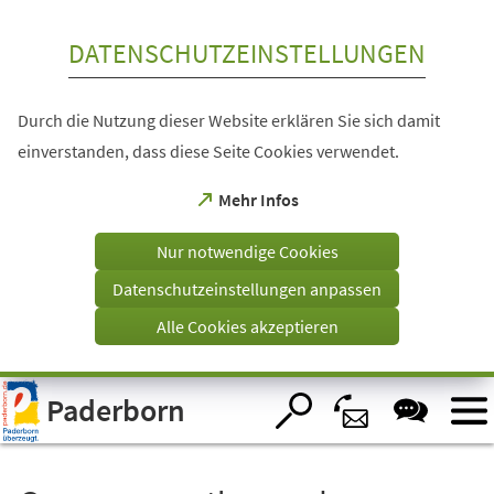
Inhalt anspringen
DATENSCHUTZEINSTELLUNGEN
Durch die Nutzung dieser Website erklären Sie sich damit
einverstanden, dass diese Seite Cookies verwendet.
(Öffnet
Mehr Infos
in
einem
Nur notwendige Cookies
neuen
Tab)
Datenschutzeinstellungen anpassen
Alle Cookies akzeptieren
Visuelle
Paderborn
Assistenzsoftware
öffnen.