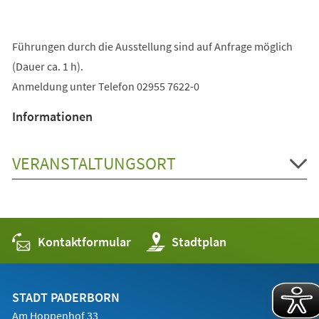
Führungen durch die Ausstellung sind auf Anfrage möglich
(Dauer ca. 1 h).
Anmeldung unter Telefon 02955 7622-0
Informationen
VERANSTALTUNGSORT
Kontaktformular
(Öffnet
Stadtplan
in
einem
neuen
Tab)
STADT PADERBORN
Am Hoppenhof 33