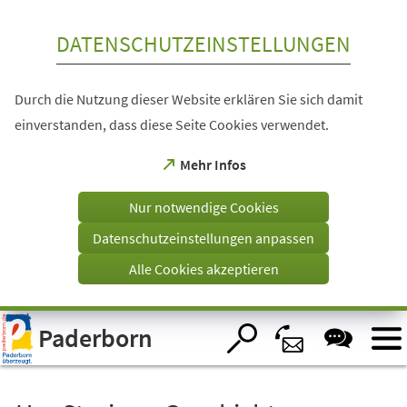
Inhalt anspringen
DATENSCHUTZEINSTELLUNGEN
Durch die Nutzung dieser Website erklären Sie sich damit
einverstanden, dass diese Seite Cookies verwendet.
(Öffnet
Mehr Infos
in
einem
Nur notwendige Cookies
neuen
Tab)
Datenschutzeinstellungen anpassen
Alle Cookies akzeptieren
Visuelle
Paderborn
Assistenzsoftware
öffnen.