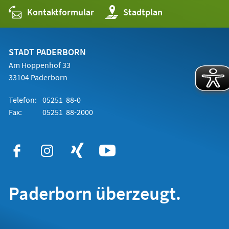
Kontaktformular
(Öffnet
Stadtplan
in
einem
neuen
Tab)
STADT PADERBORN
Am Hoppenhof 33
33104 Paderborn
Telefon:
05251 88-0
Fax:
05251 88-2000
Paderborn überzeugt.