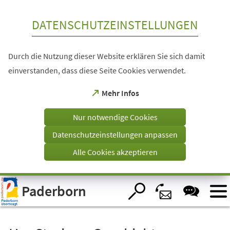
Inhalt anspringen
DATENSCHUTZEINSTELLUNGEN
Durch die Nutzung dieser Website erklären Sie sich damit
einverstanden, dass diese Seite Cookies verwendet.
(Öffnet
Mehr Infos
in
einem
Nur notwendige Cookies
neuen
Tab)
Datenschutzeinstellungen anpassen
Alle Cookies akzeptieren
Visuelle
Paderborn
Assistenzsoftware
öffnen.