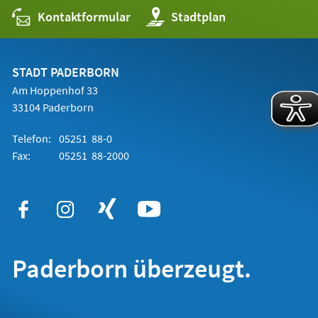
Kontaktformular
(Öffnet
Stadtplan
in
einem
neuen
Tab)
STADT PADERBORN
Am Hoppenhof 33
33104 Paderborn
Telefon:
05251 88-0
Fax:
05251 88-2000
Paderborn überzeugt.