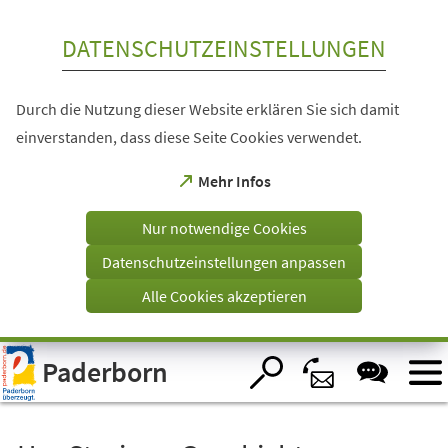
Inhalt anspringen
DATENSCHUTZEINSTELLUNGEN
Durch die Nutzung dieser Website erklären Sie sich damit
einverstanden, dass diese Seite Cookies verwendet.
(Öffnet
Mehr Infos
in
einem
Nur notwendige Cookies
neuen
Tab)
Datenschutzeinstellungen anpassen
Alle Cookies akzeptieren
Visuelle
Paderborn
Assistenzsoftware
öffnen.