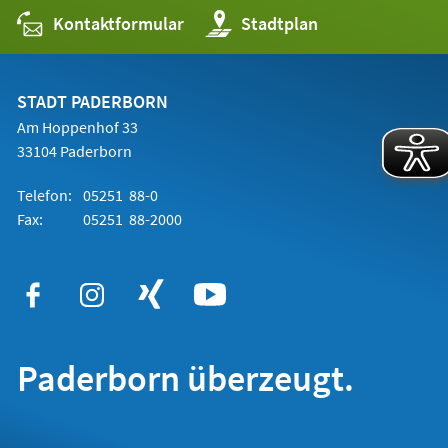
Kontaktformular
(Öffnet
Stadtplan
in
einem
neuen
Tab)
STADT PADERBORN
Am Hoppenhof 33
33104 Paderborn
Telefon:
05251 88-0
Fax:
05251 88-2000
Paderborn überzeugt.