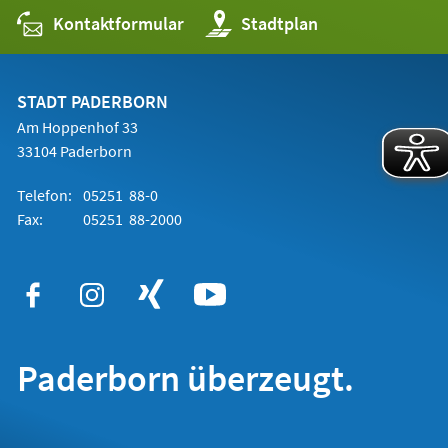
Kontaktformular
(Öffnet
Stadtplan
in
einem
neuen
Tab)
STADT PADERBORN
Am Hoppenhof 33
33104 Paderborn
Telefon:
05251 88-0
Fax:
05251 88-2000
Paderborn überzeugt.