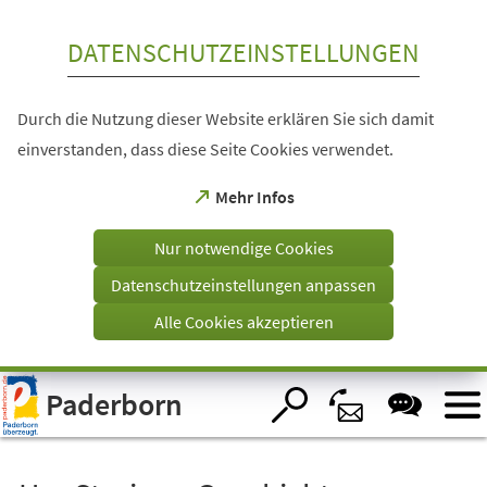
Inhalt anspringen
DATENSCHUTZEINSTELLUNGEN
Durch die Nutzung dieser Website erklären Sie sich damit
einverstanden, dass diese Seite Cookies verwendet.
(Öffnet
Mehr Infos
in
einem
Nur notwendige Cookies
neuen
Tab)
Datenschutzeinstellungen anpassen
Alle Cookies akzeptieren
Visuelle
Paderborn
Assistenzsoftware
öffnen.