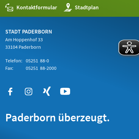
Kontaktformular
(Öffnet
Stadtplan
in
einem
neuen
Tab)
STADT PADERBORN
Am Hoppenhof 33
33104 Paderborn
Telefon:
05251 88-0
Fax:
05251 88-2000
Paderborn überzeugt.