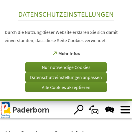
Inhalt anspringen
DATENSCHUTZEINSTELLUNGEN
Durch die Nutzung dieser Website erklären Sie sich damit
einverstanden, dass diese Seite Cookies verwendet.
(Öffnet
Mehr Infos
in
einem
Nur notwendige Cookies
neuen
Tab)
Datenschutzeinstellungen anpassen
Alle Cookies akzeptieren
Visuelle
Paderborn
Assistenzsoftware
öffnen.