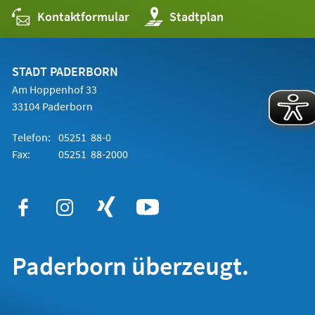
Kontaktformular
(Öffnet
Stadtplan
in
einem
neuen
Tab)
STADT PADERBORN
Am Hoppenhof 33
33104 Paderborn
Telefon:
05251 88-0
Fax:
05251 88-2000
Paderborn überzeugt.