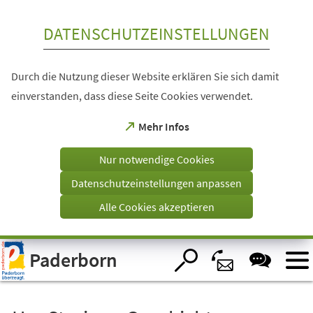
Inhalt anspringen
DATENSCHUTZEINSTELLUNGEN
Durch die Nutzung dieser Website erklären Sie sich damit
einverstanden, dass diese Seite Cookies verwendet.
(Öffnet
Mehr Infos
in
einem
Nur notwendige Cookies
neuen
Tab)
Datenschutzeinstellungen anpassen
Alle Cookies akzeptieren
Visuelle
Paderborn
Assistenzsoftware
öffnen.