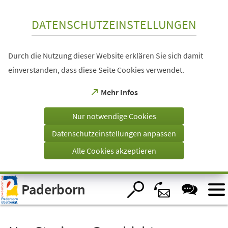
Inhalt anspringen
DATENSCHUTZEINSTELLUNGEN
Durch die Nutzung dieser Website erklären Sie sich damit
einverstanden, dass diese Seite Cookies verwendet.
(Öffnet
Mehr Infos
in
einem
Nur notwendige Cookies
neuen
Tab)
Datenschutzeinstellungen anpassen
Alle Cookies akzeptieren
Visuelle
Paderborn
Assistenzsoftware
öffnen.