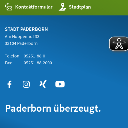
Kontaktformular
(Öffnet
Stadtplan
in
einem
neuen
Tab)
STADT PADERBORN
Am Hoppenhof 33
33104 Paderborn
Telefon:
05251 88-0
Fax:
05251 88-2000
Paderborn überzeugt.