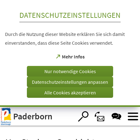
Inhalt anspringen
DATENSCHUTZEINSTELLUNGEN
Durch die Nutzung dieser Website erklären Sie sich damit
einverstanden, dass diese Seite Cookies verwendet.
(Öffnet
Mehr Infos
in
einem
Nur notwendige Cookies
neuen
Tab)
Datenschutzeinstellungen anpassen
Alle Cookies akzeptieren
Visuelle
Paderborn
Assistenzsoftware
öffnen.