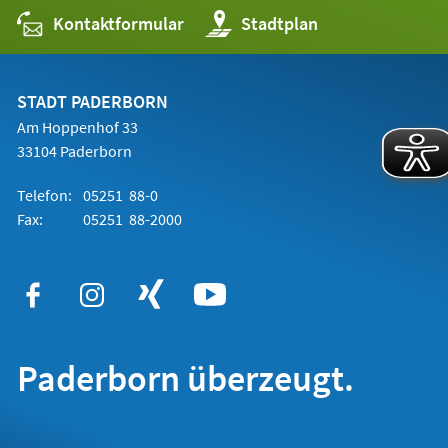
Kontaktformular
(Öffnet
Stadtplan
in
einem
neuen
Tab)
STADT PADERBORN
Am Hoppenhof 33
33104 Paderborn
Telefon:
05251 88-0
Fax:
05251 88-2000
Paderborn überzeugt.