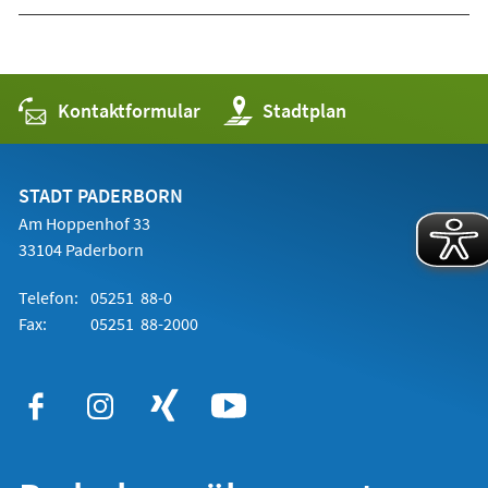
Kontaktformular
(Öffnet
Stadtplan
in
einem
neuen
Tab)
STADT PADERBORN
Am Hoppenhof 33
33104 Paderborn
Telefon:
05251 88-0
Fax:
05251 88-2000