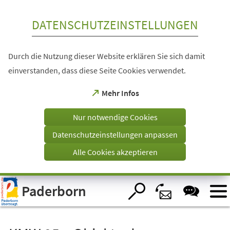
Inhalt anspringen
DATENSCHUTZEINSTELLUNGEN
Durch die Nutzung dieser Website erklären Sie sich damit
einverstanden, dass diese Seite Cookies verwendet.
(Öffnet
Mehr Infos
in
einem
Nur notwendige Cookies
neuen
Tab)
Datenschutzeinstellungen anpassen
Alle Cookies akzeptieren
Visuelle
Paderborn
Assistenzsoftware
öffnen.