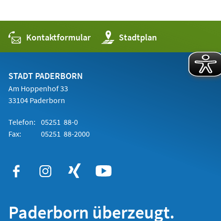
Kontaktformular
(Öffnet
Stadtplan
in
einem
neuen
Tab)
STADT PADERBORN
Am Hoppenhof 33
33104 Paderborn
Telefon:
05251 88-0
Fax:
05251 88-2000
Paderborn überzeugt.