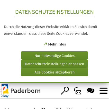
Inhalt anspringen
DATENSCHUTZEINSTELLUNGEN
Durch die Nutzung dieser Website erklären Sie sich damit
einverstanden, dass diese Seite Cookies verwendet.
(Öffnet
Mehr Infos
in
einem
Nur notwendige Cookies
neuen
Tab)
Datenschutzeinstellungen anpassen
Alle Cookies akzeptieren
Visuelle
Paderborn
Assistenzsoftware
öffnen.