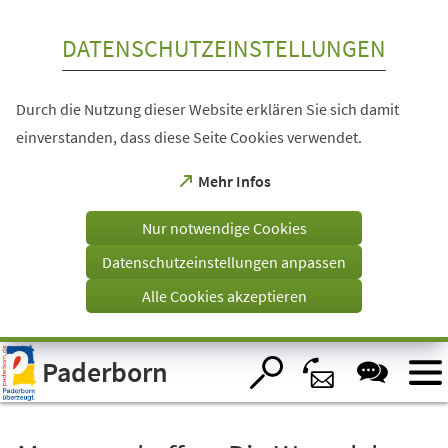
Inhalt anspringen
DATENSCHUTZEINSTELLUNGEN
Durch die Nutzung dieser Website erklären Sie sich damit
einverstanden, dass diese Seite Cookies verwendet.
(Öffnet
Mehr Infos
in
einem
Nur notwendige Cookies
neuen
Tab)
Datenschutzeinstellungen anpassen
Alle Cookies akzeptieren
Visuelle
Paderborn
Assistenzsoftware
öffnen.