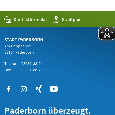
Kontaktformular
(Öffnet
Stadtplan
in
einem
neuen
Tab)
STADT PADERBORN
Am Hoppenhof 33
33104 Paderborn
Telefon:
05251 88-0
Fax:
05251 88-2000
Paderborn überzeugt.