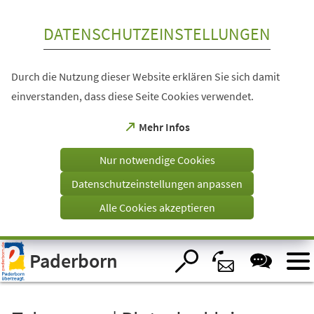
Inhalt anspringen
DATENSCHUTZEINSTELLUNGEN
Durch die Nutzung dieser Website erklären Sie sich damit
einverstanden, dass diese Seite Cookies verwendet.
(Öffnet
Mehr Infos
in
einem
Nur notwendige Cookies
neuen
Tab)
Datenschutzeinstellungen anpassen
Alle Cookies akzeptieren
Visuelle
Paderborn
Assistenzsoftware
öffnen.