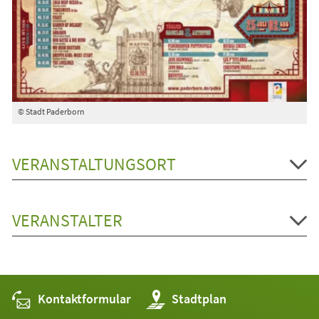
© Stadt Paderborn
VERANSTALTUNGSORT
VERANSTALTER
Kontaktformular
(Öffnet
Stadtplan
in