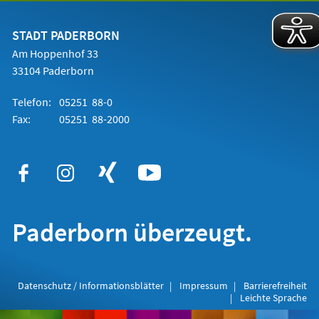
einem
neuen
Tab)
STADT PADERBORN
Am Hoppenhof 33
33104 Paderborn
Telefon:
05251 88-0
Fax:
05251 88-2000
Paderborn überzeugt.
Datenschutz / Informationsblätter
Impressum
Barrierefreiheit
Leichte Sprache