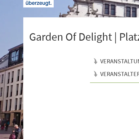
+
1
Garden Of Delight | Pla
VERANSTALTU
VERANSTALTE
Veranstaltungsinformationen