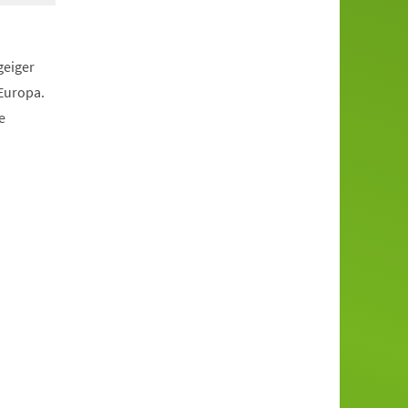
geiger
Europa.
e