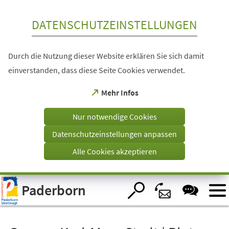
Inhalt anspringen
DATENSCHUTZEINSTELLUNGEN
Durch die Nutzung dieser Website erklären Sie sich damit
einverstanden, dass diese Seite Cookies verwendet.
(Öffnet
Mehr Infos
in
einem
Nur notwendige Cookies
neuen
Tab)
Datenschutzeinstellungen anpassen
Alle Cookies akzeptieren
Visuelle
Paderborn
Assistenzsoftware
öffnen.