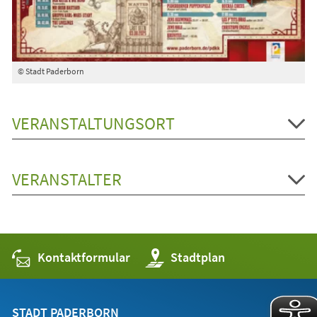
© Stadt Paderborn
VERANSTALTUNGSORT
VERANSTALTER
Kontaktformular
(Öffnet
Stadtplan
in
einem
neuen
Tab)
STADT PADERBORN