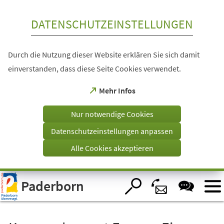
Inhalt anspringen
DATENSCHUTZEINSTELLUNGEN
Durch die Nutzung dieser Website erklären Sie sich damit
einverstanden, dass diese Seite Cookies verwendet.
(Öffnet
Mehr Infos
in
einem
Nur notwendige Cookies
neuen
Tab)
Datenschutzeinstellungen anpassen
Alle Cookies akzeptieren
Visuelle
Paderborn
Assistenzsoftware
öffnen.