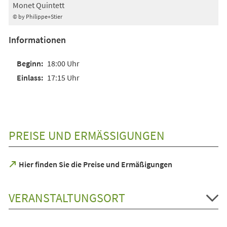
Monet Quintett
© by Philippe+Stier
Informationen
18:00 Uhr
17:15 Uhr
PREISE UND ERMÄSSIGUNGEN
(Öffnet
Hier finden Sie die Preise und Ermäßigungen
in
einem
neuen
VERANSTALTUNGSORT
Tab)