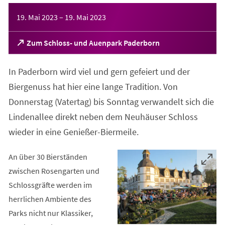
Veranstaltungsinformationen
19. Mai 2023
–
19. Mai 2023
(Öffnet
Zum Schloss- und Auenpark Paderborn
in
einem
In Paderborn wird viel und gern gefeiert und der
neuen
Tab)
Biergenuss hat hier eine lange Tradition. Von
Donnerstag (Vatertag) bis Sonntag verwandelt sich die
Lindenallee direkt neben dem Neuhäuser Schloss
wieder in eine Genießer-Biermeile.
An über 30 Bierständen
zwischen Rosengarten und
Schlossgräfte werden im
herrlichen Ambiente des
Parks nicht nur Klassiker,