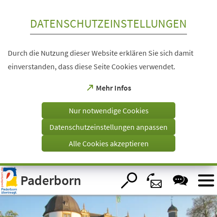
Inhalt anspringen
DATENSCHUTZEINSTELLUNGEN
Durch die Nutzung dieser Website erklären Sie sich damit
einverstanden, dass diese Seite Cookies verwendet.
(Öffnet
Mehr Infos
in
einem
Nur notwendige Cookies
neuen
Tab)
Datenschutzeinstellungen anpassen
Alle Cookies akzeptieren
Visuelle
Paderborn
Assistenzsoftware
öffnen.