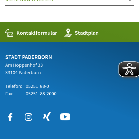
Kontaktformular
(Öffnet
Stadtplan
in
einem
neuen
Tab)
STADT PADERBORN
Am Hoppenhof 33
33104 Paderborn
Telefon:
05251 88-0
Fax:
05251 88-2000