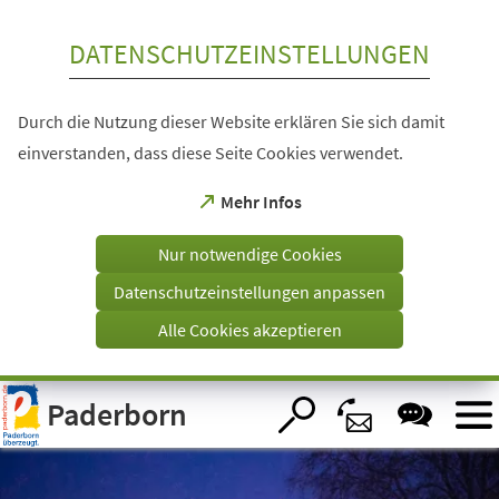
Inhalt anspringen
DATENSCHUTZEINSTELLUNGEN
Durch die Nutzung dieser Website erklären Sie sich damit
einverstanden, dass diese Seite Cookies verwendet.
(Öffnet
Mehr Infos
in
einem
Nur notwendige Cookies
neuen
Tab)
Datenschutzeinstellungen anpassen
Alle Cookies akzeptieren
Visuelle
Paderborn
Assistenzsoftware
öffnen.