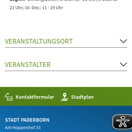
21 Uhr; 10. Dez.: 11 - 19 Uhr
VERANSTALTUNGSORT
VERANSTALTER
Kontaktformular
(Öffnet
Stadtplan
in
einem
neuen
Tab)
STADT PADERBORN
Am Hoppenhof 33