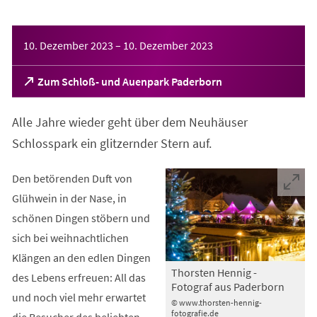
Veranstaltungsinformationen
10. Dezember 2023
–
10. Dezember 2023
(Öffnet
Zum Schloß- und Auenpark Paderborn
in
einem
Alle Jahre wieder geht über dem Neuhäuser
neuen
Tab)
Schlosspark ein glitzernder Stern auf.
Den betörenden Duft von
Glühwein in der Nase, in
schönen Dingen stöbern und
sich bei weihnachtlichen
Klängen an den edlen Dingen
Thorsten Hennig -
des Lebens erfreuen: All das
Fotograf aus Paderborn
und noch viel mehr erwartet
© www.thorsten-hennig-
fotografie.de
die Besucher des beliebten