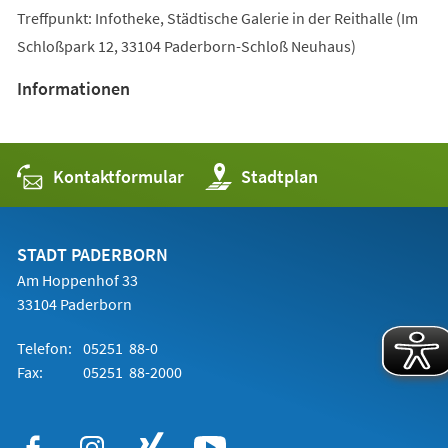
Treffpunkt: Infotheke, Städtische Galerie in der Reithalle (Im
Schloßpark 12, 33104 Paderborn-Schloß Neuhaus)
Informationen
Kontaktformular
(Öffnet
Stadtplan
in
einem
neuen
Tab)
STADT PADERBORN
Am Hoppenhof 33
33104 Paderborn
Telefon:
05251 88-0
Fax:
05251 88-2000