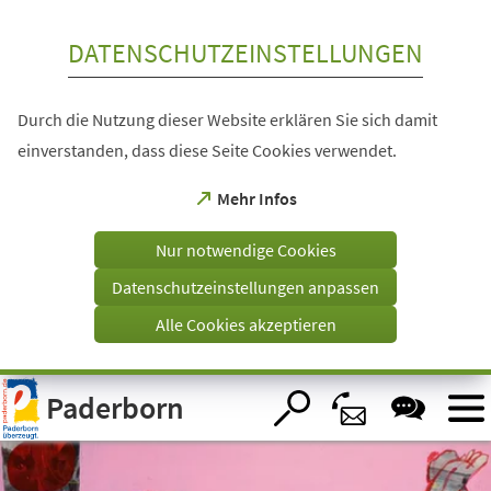
Inhalt anspringen
DATENSCHUTZEINSTELLUNGEN
Durch die Nutzung dieser Website erklären Sie sich damit
einverstanden, dass diese Seite Cookies verwendet.
(Öffnet
Mehr Infos
in
einem
Nur notwendige Cookies
neuen
Tab)
Datenschutzeinstellungen anpassen
Alle Cookies akzeptieren
Visuelle
Paderborn
Assistenzsoftware
öffnen.