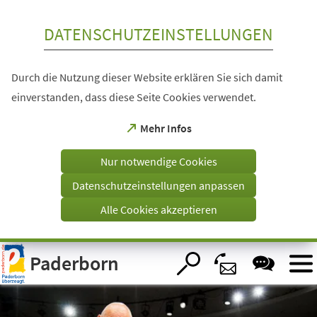
Inhalt anspringen
DATENSCHUTZEINSTELLUNGEN
Durch die Nutzung dieser Website erklären Sie sich damit
einverstanden, dass diese Seite Cookies verwendet.
(Öffnet
Mehr Infos
in
einem
Nur notwendige Cookies
neuen
Tab)
Datenschutzeinstellungen anpassen
Alle Cookies akzeptieren
Visuelle
Paderborn
Assistenzsoftware
öffnen.