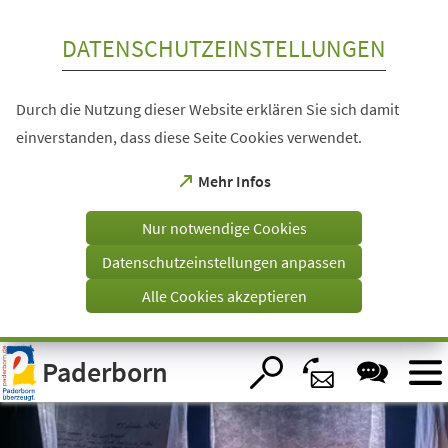
Inhalt anspringen
DATENSCHUTZEINSTELLUNGEN
Durch die Nutzung dieser Website erklären Sie sich damit
einverstanden, dass diese Seite Cookies verwendet.
(Öffnet
Mehr Infos
in
einem
Nur notwendige Cookies
neuen
Tab)
Datenschutzeinstellungen anpassen
Alle Cookies akzeptieren
Visuelle
Paderborn
Assistenzsoftware
öffnen.