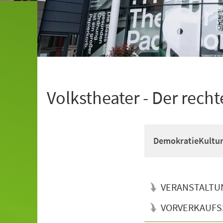
Volkstheater - Der recht
DemokratieKultur
VERANSTALTU
VORVERKAUFS