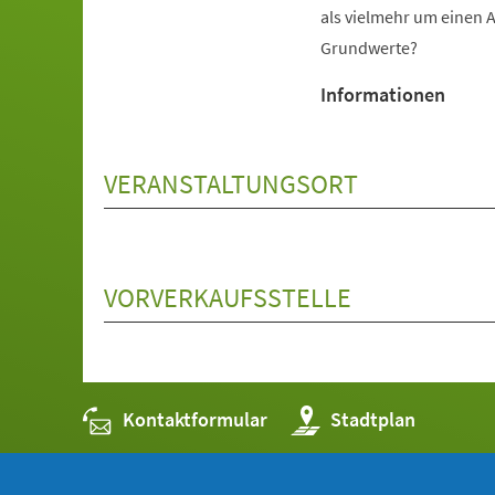
als vielmehr um einen A
Grundwerte?
Informationen
VERANSTALTUNGSORT
VORVERKAUFSSTELLE
Kontaktformular
(Öffnet
Stadtplan
in
einem
neuen