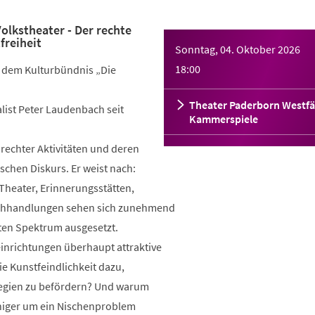
olkstheater - Der rechte
freiheit
Sonntag, 04. Oktober 2026
18:00
 dem Kulturbündnis „Die
Theater Paderborn Westfä
list Peter Laudenbach seit
Kammerspiele
rechter Aktivitäten und deren
ischen Diskurs. Er weist nach:
heater, Erinnerungsstätten,
uchhandlungen sehen sich zunehmend
ten Spektrum ausgesetzt.
einrichtungen überhaupt attraktive
ie Kunstfeindlichkeit dazu,
tegien zu befördern? Und warum
eniger um ein Nischenproblem