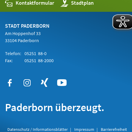
Kontaktformular
(Öffnet
Stadtplan
in
einem
neuen
Tab)
STADT PADERBORN
Am Hoppenhof 33
33104 Paderborn
Telefon:
05251 88-0
Fax:
05251 88-2000
Paderborn überzeugt.
Datenschutz / Informationsblätter
Impressum
Barrierefreiheit