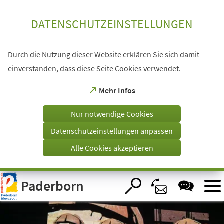
Inhalt anspringen
DATENSCHUTZEINSTELLUNGEN
Durch die Nutzung dieser Website erklären Sie sich damit
einverstanden, dass diese Seite Cookies verwendet.
(Öffnet
Mehr Infos
in
einem
Nur notwendige Cookies
neuen
Tab)
Datenschutzeinstellungen anpassen
Alle Cookies akzeptieren
Visuelle
Paderborn
Assistenzsoftware
öffnen.