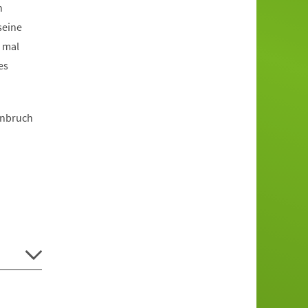
n
seine
 mal
es
inbruch