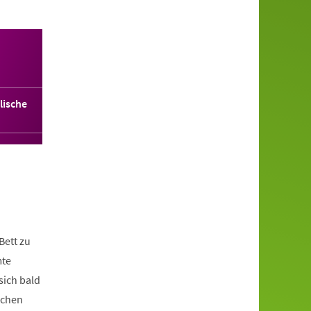
lische
Bett zu
mte
sich bald
ichen