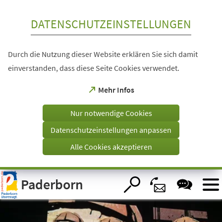
Inhalt anspringen
DATENSCHUTZEINSTELLUNGEN
Durch die Nutzung dieser Website erklären Sie sich damit
einverstanden, dass diese Seite Cookies verwendet.
(Öffnet
Mehr Infos
in
einem
Nur notwendige Cookies
neuen
Tab)
Datenschutzeinstellungen anpassen
Alle Cookies akzeptieren
Visuelle
Paderborn
Assistenzsoftware
öffnen.