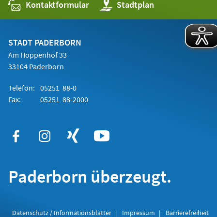
Kontaktformular
(Öffnet
Stadtplan
in
einem
neuen
Tab)
STADT PADERBORN
Am Hoppenhof 33
33104 Paderborn
Telefon:
05251 88-0
Fax:
05251 88-2000
Paderborn überzeugt.
Datenschutz / Informationsblätter
Impressum
Barrierefreiheit