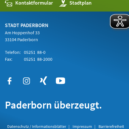
Kontaktformular
(Öffnet
Stadtplan
in
einem
neuen
Tab)
STADT PADERBORN
Am Hoppenhof 33
33104 Paderborn
Telefon:
05251 88-0
Fax:
05251 88-2000
Paderborn überzeugt.
Datenschutz / Informationsblätter
Impressum
Barrierefreiheit