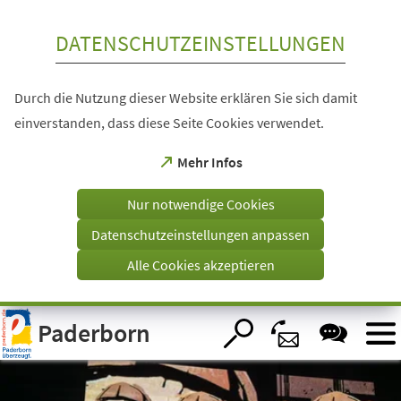
Inhalt anspringen
DATENSCHUTZEINSTELLUNGEN
Durch die Nutzung dieser Website erklären Sie sich damit
einverstanden, dass diese Seite Cookies verwendet.
(Öffnet
Mehr Infos
in
einem
Nur notwendige Cookies
neuen
Tab)
Datenschutzeinstellungen anpassen
Alle Cookies akzeptieren
Visuelle
Paderborn
Assistenzsoftware
öffnen.