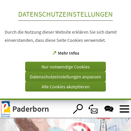
Inhalt anspringen
DATENSCHUTZEINSTELLUNGEN
Durch die Nutzung dieser Website erklären Sie sich damit
einverstanden, dass diese Seite Cookies verwendet.
(Öffnet
Mehr Infos
in
einem
Nur notwendige Cookies
neuen
Tab)
Datenschutzeinstellungen anpassen
Alle Cookies akzeptieren
Visuelle
Paderborn
Assistenzsoftware
öffnen.