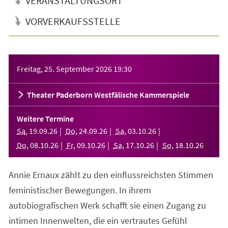
VERANSTALTUNGSORT
VORVERKAUFSSTELLE
Veranstaltungsinformationen
Freitag, 25. September 2026
19:30
Theater Paderborn Westfälische Kammerspiele
Weitere Termine
Sa
,
19
.
09
.
26
Do
,
24
.
09
.
26
Sa
,
03
.
10
.
26
Do
,
08
.
10
.
26
Fr
,
09
.
10
.
26
Sa
,
17
.
10
.
26
So
,
18
.
10
.
26
Annie Ernaux zählt zu den einflussreichsten Stimmen
feministischer Bewegungen. In ihrem
autobiografischen Werk schafft sie einen Zugang zu
intimen Innenwelten, die ein vertrautes Gefühl