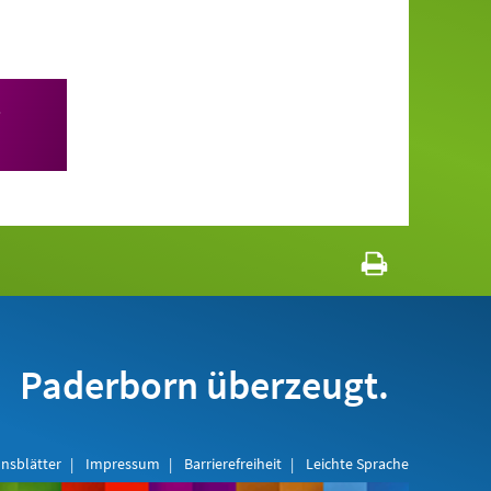
5
Paderborn überzeugt.
nsblätter
Impressum
Barrierefreiheit
Leichte Sprache