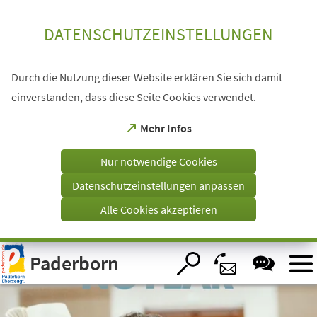
Inhalt anspringen
DATENSCHUTZEINSTELLUNGEN
Durch die Nutzung dieser Website erklären Sie sich damit
einverstanden, dass diese Seite Cookies verwendet.
(Öffnet
Mehr Infos
in
einem
Nur notwendige Cookies
neuen
Tab)
Datenschutzeinstellungen anpassen
Alle Cookies akzeptieren
Visuelle
Paderborn
Assistenzsoftware
öffnen.