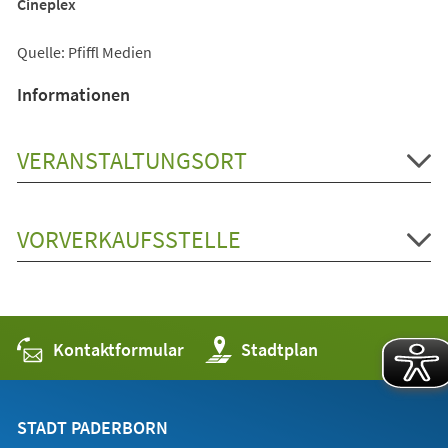
Cineplex
Quelle: Pfiffl Medien
Informationen
VERANSTALTUNGSORT
VORVERKAUFSSTELLE
Kontaktformular
(Öffnet
Stadtplan
in
einem
neuen
Tab)
STADT PADERBORN