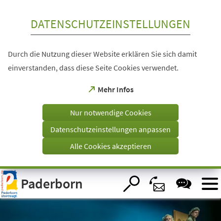
Inhalt anspringen
DATENSCHUTZEINSTELLUNGEN
Durch die Nutzung dieser Website erklären Sie sich damit
einverstanden, dass diese Seite Cookies verwendet.
(Öffnet
Mehr Infos
in
einem
Nur notwendige Cookies
neuen
Tab)
Datenschutzeinstellungen anpassen
Alle Cookies akzeptieren
Visuelle
Paderborn
Assistenzsoftware
öffnen.